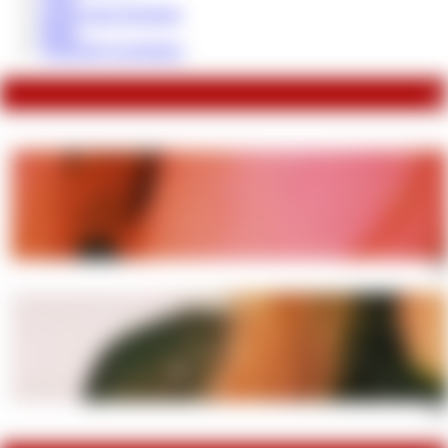
Werde mein Eigentum
Bilder
Trinkgeld Geschenken
zu
Abs
Wich