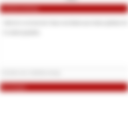
Artikelbeschreibung
Stelle dir vor du hast die Chance das Badewasser deiner geliebten He
Es einfach genießen.
Bewertungen