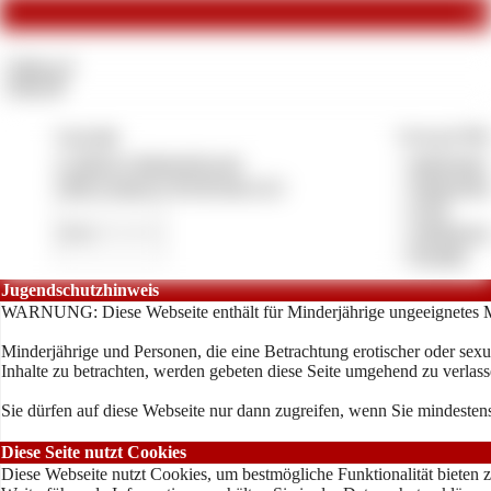
Co
Videos:
3
Fotos:
0
Copyright
Vertrag & Pfl
© 2026 by deinesucht.com
»
Impressum
CMS System by Pay4Coins 12.3
»
Datenschut
»
AGB
»
Anbieterve
»
Kontakt
Jugendschutzhinweis
WARNUNG: Diese Webseite enthält für Minderjährige ungeeignetes M
Minderjährige und Personen, die eine Betrachtung erotischer oder sexu
Inhalte zu betrachten, werden gebeten diese Seite umgehend zu verlass
Sie dürfen auf diese Webseite nur dann zugreifen, wenn Sie mindestens
Diese Seite nutzt Cookies
Diese Webseite nutzt Cookies, um bestmögliche Funktionalität bieten 