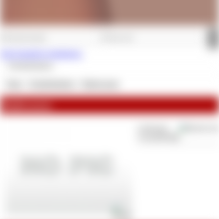
Jetzt kostenlos registrieren.
Köstlichkeiten
Shop
»
Köstlichkeiten
»
Badewasser
Badewasser
Lieferzeit:
versandfertig!